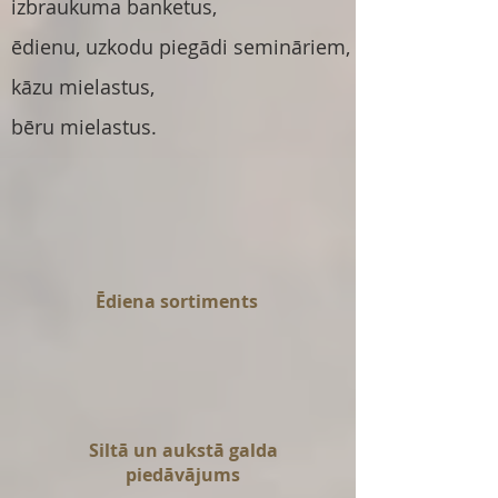
izbraukuma banketus,
ēdienu, uzkodu piegādi semināriem, svinībām,
kāzu mielastus,
bēru mielastus.
Ēdiena sortiments
Siltā un aukstā galda
piedāvājums