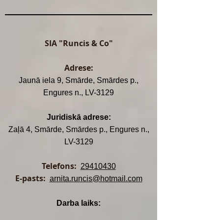
SIA "Runcis & Co"
Adrese:
Jaunā iela 9, Smārde, Smārdes p.,
Engures n., LV-3129
Juridiskā adrese:
Zaļā 4, Smārde, Smārdes p., Engures n.,
LV-3129
Telefons:
29410430
E-pasts:
arnita.runcis@hotmail.com
Darba laiks: