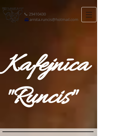
📞
29410430
arnita.runcis@hotmail.com
Kafejnīca
"Runcis"