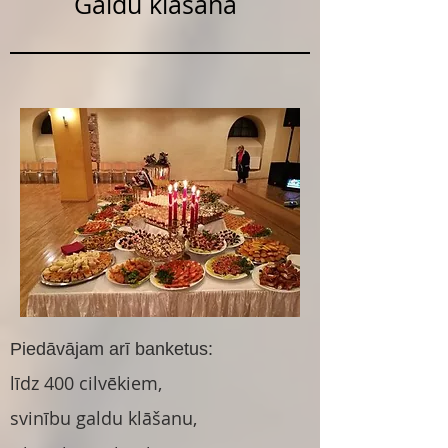
Galdu klāšana
Piedāvājam arī banketus:
līdz 400 cilvēkiem,
svinību galdu klāšanu,