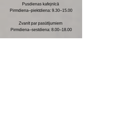
Pusdienas kafejnīcā
Pirmdiena–piektdiena: 9.30–15.00
Zvanīt par pasūtījumiem
Pirmdiena–sestdiena: 8.00–18.00
Vari sazināties ar mums, aizpildot